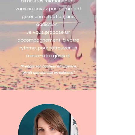
difficultés relationnelles,
vous ne savez pas comment
gérer une situation, une
addiction…
Je vous propose un
accompagnement, à votre
rythme, pour retrouver un
mieux-être général.
"Prendre son bonheur en urgence,
plutôt que son mal en patience"