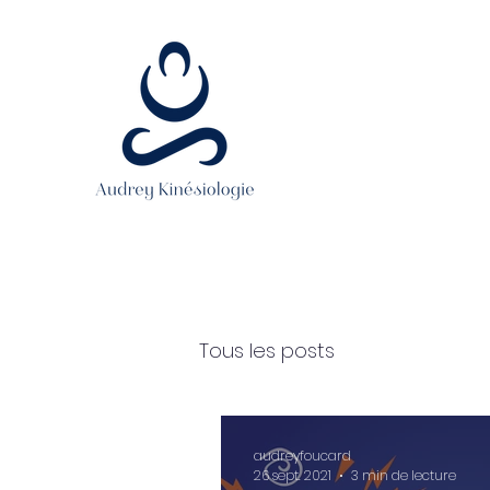
Tous les posts
audreyfoucard
26 sept. 2021
3 min de lecture